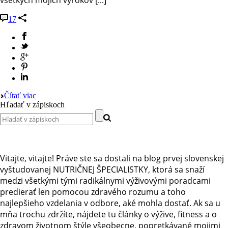
všetkých mojich výrokov [...]
17
Čítať viac
Hľadať v zápiskoch
Vitajte, vitajte! Práve ste sa dostali na blog prvej slovenskej
vyštudovanej NUTRIČNEJ ŠPECIALISTKY, ktorá sa snaží
medzi všetkými tými radikálnymi výživovými poradcami
predierať len pomocou zdravého rozumu a toho
najlepšieho vzdelania v odbore, aké mohla dostať. Ak sa u
mňa trochu zdržíte, nájdete tu články o výžive, fitness a o
zdravom životnom štýle všeobecne, popretkávané mojimi