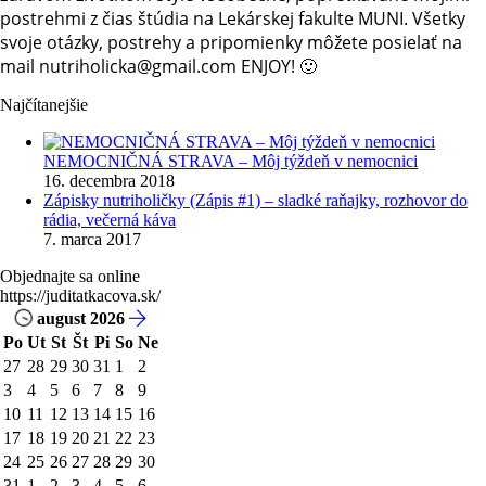
postrehmi z čias štúdia na Lekárskej fakulte MUNI. Všetky
svoje otázky, postrehy a pripomienky môžete posielať na
mail nutriholicka@gmail.com ENJOY! 🙂
Najčítanejšie
NEMOCNIČNÁ STRAVA – Môj týždeň v nemocnici
16. decembra 2018
Zápisky nutriholičky (Zápis #1) – sladké raňajky, rozhovor do
rádia, večerná káva
7. marca 2017
Objednajte sa online
https://juditatkacova.sk/
august 2026
Po
Ut
St
Št
Pi
So
Ne
27
28
29
30
31
1
2
3
4
5
6
7
8
9
10
11
12
13
14
15
16
17
18
19
20
21
22
23
24
25
26
27
28
29
30
31
1
2
3
4
5
6