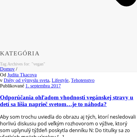
KATEGÓRIA
Tag Archives for: "vegan"
Domov
/
Od
Judita Tkacova
v
Diéty od výmyslu sveta
,
Lifestyle
,
Tehotenstvo
Publikované
1. septembra 2017
Odporúčania ohľadom vhodnosti vegánskej stravy u
detí sa líšia naprieč svetom…je to náhoda?
Aby som trochu uviedla do obrazu aj tých, ktorí nesledovali
horlivú diskusiu pod veľkým rozhovorom o výžive, ktorý
som uplynulý týždeň poskytla denníku N: Do titulky sa zo