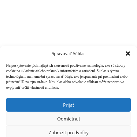
Spravovať Súhlas
Na poskytovanie tých najlepších skúseností používame technológie, ako sú súbory
cookie na ukladanie a/alebo prístup k informáciám o zariadení. Súhlas s týmito
technológiami nám umožní spracovávať údaje, ako je správanie pri prehliadaní alebo
jedinečné ID na tejto stránke. Nesúhlas alebo odvolanie súhlasu môže nepriaznivo
ovplyvniť určité vlastnosti a funkcie.
Prijať
Odmietnuť
Zobraziť predvoľby
Zadaje hľadaný výraz a stlačte enter