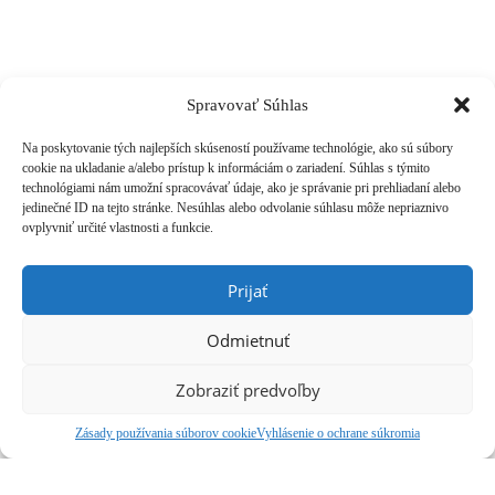
Spravovať Súhlas
Na poskytovanie tých najlepších skúseností používame technológie, ako sú súbory
cookie na ukladanie a/alebo prístup k informáciám o zariadení. Súhlas s týmito
Instagram
technológiami nám umožní spracovávať údaje, ako je správanie pri prehliadaní alebo
jedinečné ID na tejto stránke. Nesúhlas alebo odvolanie súhlasu môže nepriaznivo
ovplyvniť určité vlastnosti a funkcie.
VYBERTE SI, ČO VÁS ZAUJÍMA
Prijať
VYBERTE SI, ČO VÁS ZAUJÍMA
Odmietnuť
Zobraziť predvoľby
Kontakt
Zásady používania súborov cookie
Vyhlásenie o ochrane súkromia