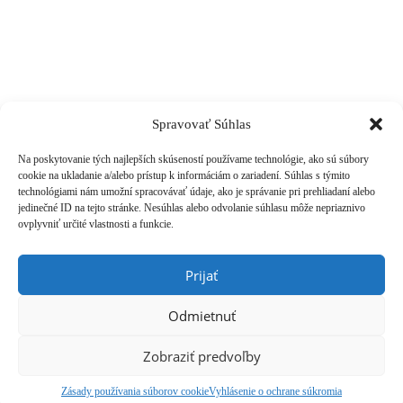
Kontakt
Copyright Judita Tkáčová © 2018
O mne
Programy
Objednať sa
Spravovať Súhlas
Blog
Obchodné podmienky
Na poskytovanie tých najlepších skúseností používame technológie, ako sú súbory
cookie na ukladanie a/alebo prístup k informáciám o zariadení. Súhlas s týmito
technológiami nám umožní spracovávať údaje, ako je správanie pri prehliadaní alebo
jedinečné ID na tejto stránke. Nesúhlas alebo odvolanie súhlasu môže nepriaznivo
ovplyvniť určité vlastnosti a funkcie.
Prijať
Odmietnuť
Zobraziť predvoľby
Zásady používania súborov cookie
Vyhlásenie o ochrane súkromia