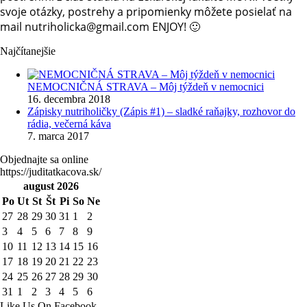
svoje otázky, postrehy a pripomienky môžete posielať na
mail nutriholicka@gmail.com ENJOY! 🙂
Najčítanejšie
NEMOCNIČNÁ STRAVA – Môj týždeň v nemocnici
16. decembra 2018
Zápisky nutriholičky (Zápis #1) – sladké raňajky, rozhovor do
rádia, večerná káva
7. marca 2017
Objednajte sa online
https://juditatkacova.sk/
august 2026
Po
Ut
St
Št
Pi
So
Ne
27
28
29
30
31
1
2
3
4
5
6
7
8
9
10
11
12
13
14
15
16
17
18
19
20
21
22
23
24
25
26
27
28
29
30
31
1
2
3
4
5
6
Like Us On Facebook