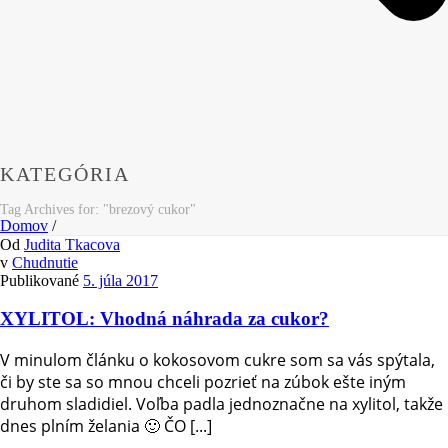
KATEGÓRIA
Tag Archives for: "brezový cukor"
Domov
/
Od
Judita Tkacova
v
Chudnutie
Publikované
5. júla 2017
XYLITOL: Vhodná náhrada za cukor?
V minulom článku o kokosovom cukre som sa vás spýtala,
či by ste sa so mnou chceli pozrieť na zúbok ešte iným
druhom sladidiel. Voľba padla jednoznačne na xylitol, takže
dnes plním želania 🙂 ČO [...]