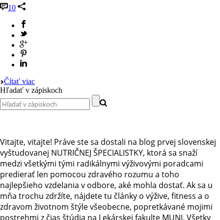
10
Čítať viac
Hľadať v zápiskoch
Vitajte, vitajte! Práve ste sa dostali na blog prvej slovenskej
vyštudovanej NUTRIČNEJ ŠPECIALISTKY, ktorá sa snaží
medzi všetkými tými radikálnymi výživovými poradcami
predierať len pomocou zdravého rozumu a toho
najlepšieho vzdelania v odbore, aké mohla dostať. Ak sa u
mňa trochu zdržíte, nájdete tu články o výžive, fitness a o
zdravom životnom štýle všeobecne, popretkávané mojimi
postrehmi z čias štúdia na Lekárskej fakulte MUNI. Všetky